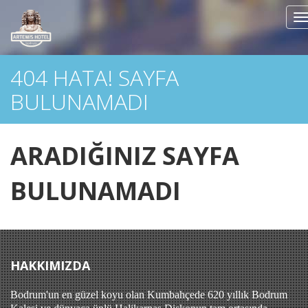
T
n
404 HATA! SAYFA
BULUNAMADI
ARADIĞINIZ SAYFA
BULUNAMADI
HAKKIMIZDA
Bodrum'un en güzel koyu olan Kumbahçede 620 yıllık Bodrum