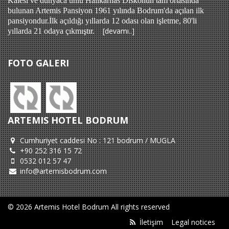
Kalesi ve dünyaca ünlü Halikarnas Diskonun tam ortasında
bulunan Artemis Pansiyon 1961 yılında Bodrum'da açılan ilk
pansiyondur.İlk açıldığı yıllarda 12 odası olan işletme, 80'li
[devamı..]
yıllarda 21 odaya çıkmıştır.
FOTO GALERI
ARTEMIS HOTEL BODRUM
Cumhuriyet caddesi No : 121 bodrum / MUGLA
+90 252 316 15 72
0532 012 57 47
info@artemisbodrum.com
© 2026 Artemis Hotel Bodrum All rights reserved
İletişim
Legal notices